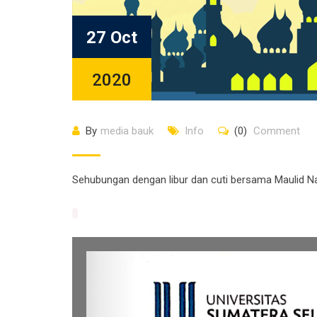
27 Oct
2020
By
media bauk
Info
(0)
Comment
Sehubungan dengan libur dan cuti bersama Maulid 