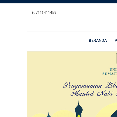
Skip
to
(0711) 411459
content
BERANDA