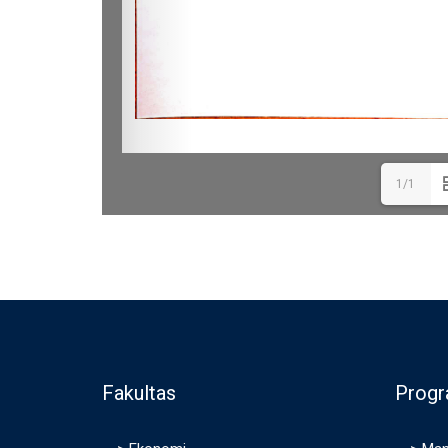
1/1
Fakultas
Progr